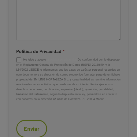
Política de Privacidad
*
He leído y acepto
la política de privacidad
De conformidad con lo dispuesto
en el Reglamento General de Protección de Datos (RGPD) 2016/679, y la
L34/2002 LSSICE le informamos que los datos de carácter personal recogidos en
este documento y su dirección de correo electrónico formarán parte de un fichero
propiedad de SMILING HORTALEZA S.L. y cuya finalidad es remitirle información
relacionada con su actividad que pueda ser de su interés. Podrá ejercer sus
derechos de acceso, rectificación, supresión (olvido), oposición, portabilidad,
limitación del tratamiento, según lo dispuesto en la ley, poniéndose en contacto
con nosotros en la dirección C/ Calle de Hortaleza, 70, 28004 Madrid.
Enviar