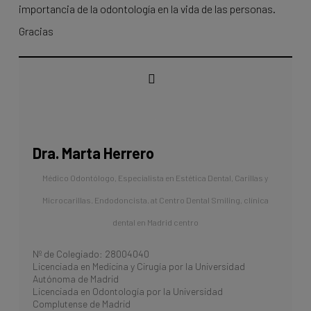
importancia de la odontología en la vida de las personas.
Gracias
Dra. Marta Herrero
Médico Odontólogo, Especialista en Estética Dental, Carillas y
Microcarillas. Endodoncista.
at
Centro Dental Smiling, clínica
dental en Madrid centro
Nº de Colegiado: 28004040
Licenciada en Medicina y Cirugía por la Universidad
Autónoma de Madrid
Licenciada en Odontología por la Universidad
Complutense de Madrid