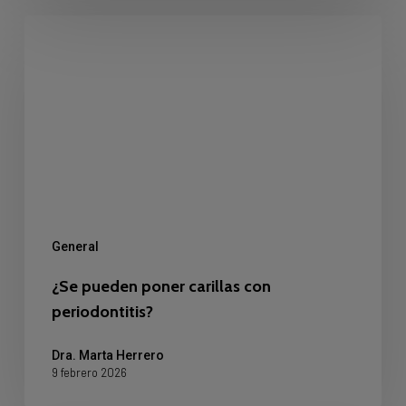
¿Se
pueden
poner
carillas
con
periodontitis?
General
¿Se pueden poner carillas con
periodontitis?
Dra. Marta Herrero
9 febrero 2026