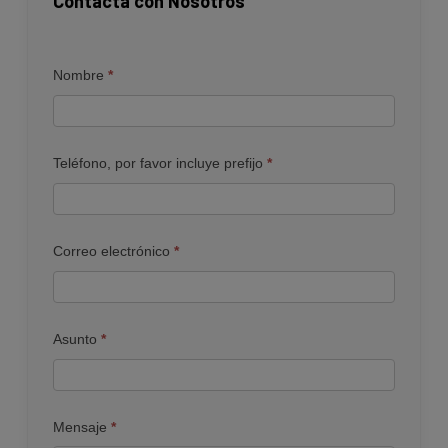
Contacta con Nosotros
Contacto
Nombre
*
Teléfono, por favor incluye prefijo
*
Correo electrónico
*
Asunto
*
Mensaje
*