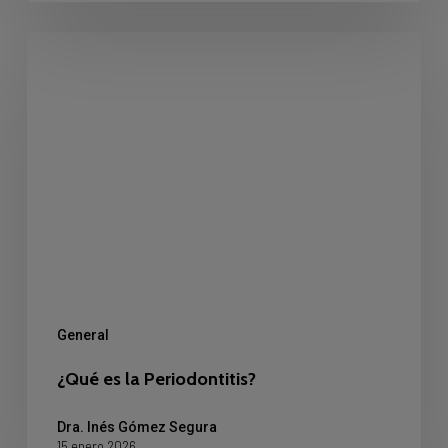
¿Qué
es
la
Periodontitis?
General
¿Qué es la Periodontitis?
Dra. Inés Gómez Segura
15 enero 2026