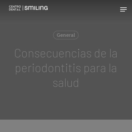
Skip
Men
to
main
content
General
Consecuencias de la
periodontitis para la
salud