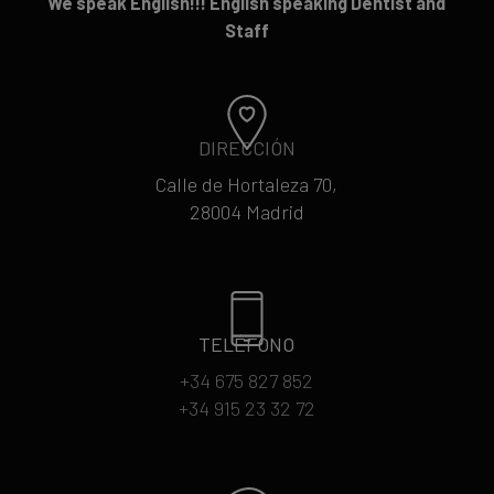
We speak English!!! English speaking Dentist and
Staff
DIRECCIÓN
Calle de Hortaleza 70,
28004 Madrid
TELÉFONO
+34 675 827 852
+34 915 23 32 72