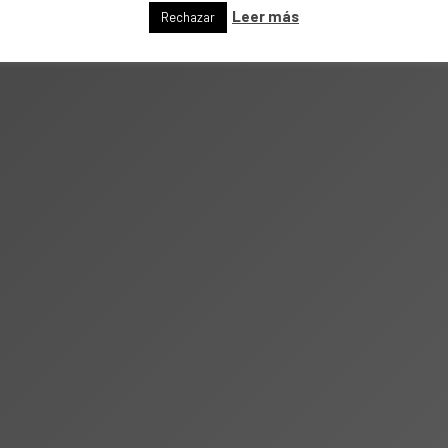
Leer más
Rechazar
o para encontrar
ecesidades, ya sea
 parte o toda la
modo, funcional y