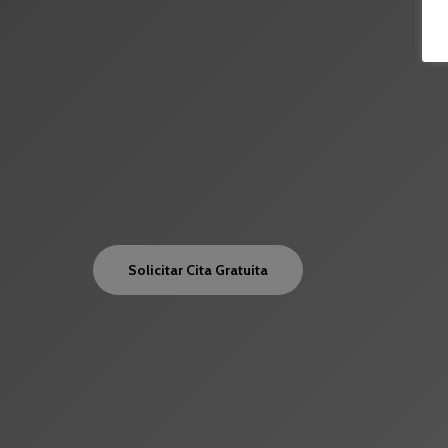
Madrid
En Centro Dental Smiling estudiamos cada cas
la prótesis dental que mejor se adapte a tus n
para sustituir una única pieza o rehabilitar una
dentadura, siempre buscando un resultado có
lo más natural posible.
Solicitar Cita Gratuita