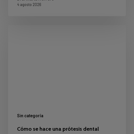
4 agosto 2026
Cómo
se
hace
una
prótesis
dental
Sin categoría
Cómo se hace una prótesis dental