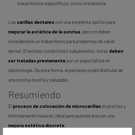
tratamientos específicos, como ortodoncia.
Las
carillas dentales
son una excelente opción para
mejorar la estética de la sonrisa
, pero no deben
considerarse un tratamiento para problemas de salud
dental. Si existen condiciones subyacentes, estas
deben
ser tratadas previamente
por un especialista en
odontología. De esta forma, el paciente podrá disfrutar de
una sonrisa bonita y saludable.
Resumiendo
El
proceso de colocación de microcarillas
es preciso y
mínimamente invasivo, ideal para quienes buscan una
mejora estética discreta
.