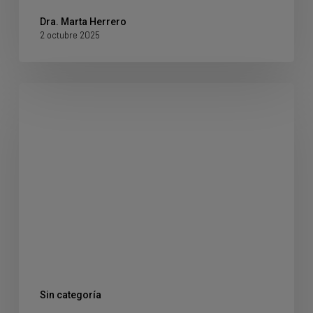
Dra. Marta Herrero
2 octubre 2025
Consecuencias
de
una
prótesis
dental
mal
adaptada
Sin categoría