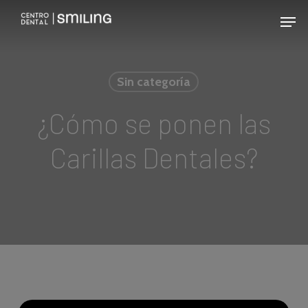
Skip
Men
to
main
content
Sin categoría
¿Cómo se ponen las
Carillas Dentales?