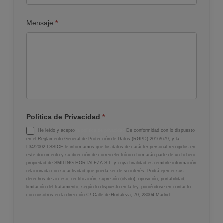
Mensaje
*
Política de Privacidad
*
He leído y acepto
la política de privacidad
De conformidad con lo dispuesto
en el Reglamento General de Protección de Datos (RGPD) 2016/679, y la
L34/2002 LSSICE le informamos que los datos de carácter personal recogidos en
este documento y su dirección de correo electrónico formarán parte de un fichero
propiedad de SMILING HORTALEZA S.L. y cuya finalidad es remitirle información
relacionada con su actividad que pueda ser de su interés. Podrá ejercer sus
derechos de acceso, rectificación, supresión (olvido), oposición, portabilidad,
limitación del tratamiento, según lo dispuesto en la ley, poniéndose en contacto
con nosotros en la dirección C/ Calle de Hortaleza, 70, 28004 Madrid.