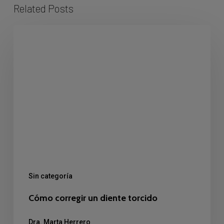
Related Posts
Cómo
corregir
un
diente
torcido
Sin categoría
Cómo corregir un diente torcido
Dra. Marta Herrero